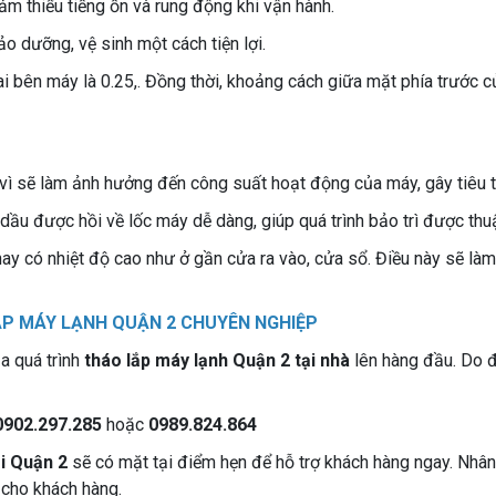
iảm thiểu tiếng ồn và rung động khi vận hành.
o dưỡng, vệ sinh một cách tiện lợi.
hai bên máy là 0.25,. Đồng thời, khoảng cách giữa mặt phía trướ
 vì sẽ làm ảnh hưởng đến công suất hoạt động của máy, gây tiêu t
 được hồi về lốc máy dễ dàng, giúp quá trình bảo trì được thuận 
hay có nhiệt độ cao như ở gần cửa ra vào, cửa sổ. Điều này sẽ làm
ẮP MÁY LẠNH QUẬN 2 CHUYÊN NGHIỆP
a quá trình
tháo lắp máy lạnh Quận 2 tại nhà
lên hàng đầu. Do đ
0902.297.285
hoặc
0989.824.864
ại Quận 2
sẽ có mặt tại điểm hẹn để hỗ trợ khách hàng ngay. Nhân 
 cho khách hàng.