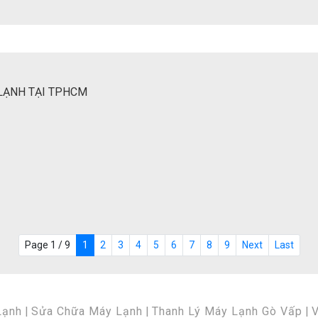
 LẠNH TẠI TPHCM
Page 1 / 9
1
2
3
4
5
6
7
8
9
Next
Last
Lạnh
|
Sửa Chữa Máy Lạnh
|
Thanh Lý Máy Lạnh Gò Vấp
|
V