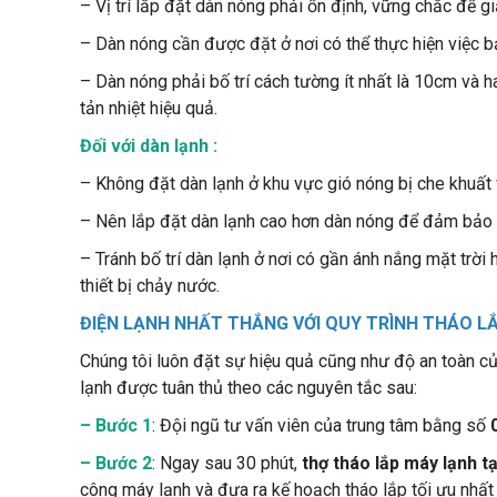
– Vị trí lắp đặt dàn nóng phải ổn định, vững chắc để g
– Dàn nóng cần được đặt ở nơi có thể thực hiện việc bả
– Dàn nóng phải bố trí cách tường ít nhất là 10cm và 
tản nhiệt hiệu quả.
Đối với dàn lạnh :
– Không đặt dàn lạnh ở khu vực gió nóng bị che khuất
– Nên lắp đặt dàn lạnh cao hơn dàn nóng để đảm bảo dầu
– Tránh bố trí dàn lạnh ở nơi có gần ánh nắng mặt trời 
thiết bị chảy nước.
ĐIỆN LẠNH NHẤT THẮNG VỚI QUY TRÌNH THÁO L
Chúng tôi luôn đặt sự hiệu quả cũng như độ an toàn củ
lạnh được tuân thủ theo các nguyên tắc sau:
– Bước 1
: Đội ngũ tư vấn viên của trung tâm bằng số
– Bước 2
: Ngay sau 30 phút,
thợ tháo lắp máy lạnh t
công máy lạnh và đưa ra kế hoạch tháo lắp tối ưu nhất