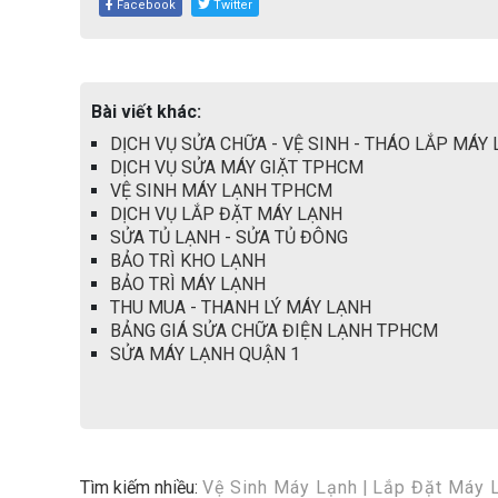
Facebook
Twitter
Bài viết khác:
DỊCH VỤ SỬA CHỮA - VỆ SINH - THÁO LẮP MÁY
DỊCH VỤ SỬA MÁY GIẶT TPHCM
VỆ SINH MÁY LẠNH TPHCM
DỊCH VỤ LẮP ĐẶT MÁY LẠNH
SỬA TỦ LẠNH - SỬA TỦ ĐÔNG
BẢO TRÌ KHO LẠNH
BẢO TRÌ MÁY LẠNH
THU MUA - THANH LÝ MÁY LẠNH
BẢNG GIÁ SỬA CHỮA ĐIỆN LẠNH TPHCM
SỬA MÁY LẠNH QUẬN 1
Tìm kiếm nhiều:
Vệ Sinh Máy Lạnh
|
Lắp Đặt Máy 