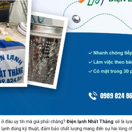
2
ở đâu uy tín mà giá phải chăng?
Điện lạnh Nhất Thắng
sẽ là lự
y lạnh đúng kỹ thuật, đảm bảo chất lượng mang đến sự hài lòng c