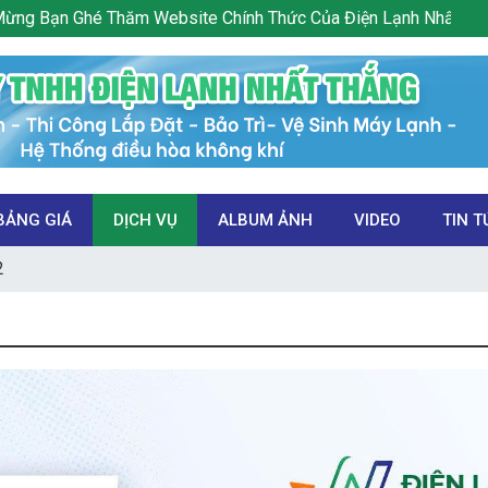
m Website Chính Thức Của Điện Lạnh Nhất Thắng . Mọi Chi Tiết 
BẢNG GIÁ
DỊCH VỤ
ALBUM ẢNH
VIDEO
TIN T
2