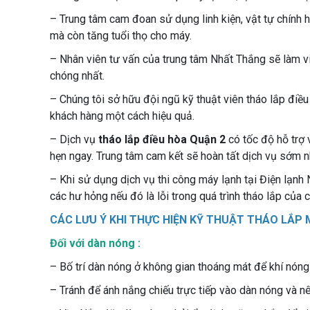
– Trung tâm cam đoan sử dụng linh kiện, vật tự chính h
mà còn tăng tuổi thọ cho máy.
– Nhân viên tư vấn của trung tâm Nhất Thắng sẽ làm vi
chóng nhất.
– Chúng tôi sở hữu đội ngũ kỹ thuật viên tháo lắp điề
khách hàng một cách hiệu quả.
– Dịch vụ
tháo lắp điều hòa Quận 2
có tốc độ hỗ trợ
hẹn ngay. Trung tâm cam kết sẽ hoàn tất dịch vụ sớm nh
– Khi sử dụng dịch vụ thi công máy lạnh tại Điện lạnh
các hư hỏng nếu đó là lỗi trong quá trình tháo lắp của c
CÁC LƯU Ý KHI THỰC HIỆN KỸ THUẬT THÁO LẮP
Đối với dàn nóng :
– Bố trí dàn nóng ở không gian thoáng mát để khí nóng
– Tránh để ánh nắng chiếu trực tiếp vào dàn nóng và nê