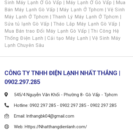
Sinh Máy Lạnh Ở Gò Vấp
|
Máy Lạnh Ở Gò Vấp
|
Mua
Bán Máy Lạnh Gò Vấp
|
Máy Lạnh Ở Tphcm
|
Vệ Sinh
Máy Lạnh Ở Tphcm
|
Thanh Lý Máy Lạnh Ở Tphcm
|
Sửa tủ lạnh Gò Vấp
|
Tháo Lắp Máy Lạnh Gò Vấp
|
Mua Bán trao Đổi Máy Lạnh Gò Vấp
|
Thi Công Hệ
Thống Điện Lạnh
|
Cải tạo Máy Lạnh
|
Vệ Sinh Máy
Lạnh Chuyên Sâu
CÔNG TY TNHH ĐIỆN LẠNH NHẤT THẮNG |
0902.297.285
545/4 Nguyễn Văn Khối - Phường 8- Gò Vấp - Tphcm
Hotline: 0902 297 285 - 0902 297 285 - 0902 297 285
Email: lnthangbk04@gmail.com
Web: Https://Nhatthangdienlanh.com/