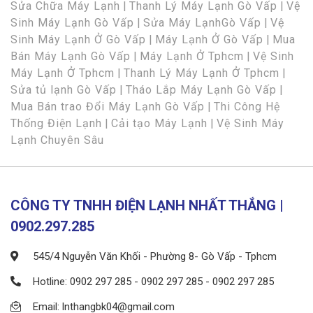
Sửa Chữa Máy Lạnh
|
Thanh Lý Máy Lạnh Gò Vấp
|
Vệ
Sinh Máy Lạnh Gò Vấp
|
Sửa Máy LạnhGò Vấp
|
Vệ
Sinh Máy Lạnh Ở Gò Vấp
|
Máy Lạnh Ở Gò Vấp
|
Mua
Bán Máy Lạnh Gò Vấp
|
Máy Lạnh Ở Tphcm
|
Vệ Sinh
Máy Lạnh Ở Tphcm
|
Thanh Lý Máy Lạnh Ở Tphcm
|
Sửa tủ lạnh Gò Vấp
|
Tháo Lắp Máy Lạnh Gò Vấp
|
Mua Bán trao Đổi Máy Lạnh Gò Vấp
|
Thi Công Hệ
Thống Điện Lạnh
|
Cải tạo Máy Lạnh
|
Vệ Sinh Máy
Lạnh Chuyên Sâu
CÔNG TY TNHH ĐIỆN LẠNH NHẤT THẮNG |
0902.297.285
545/4 Nguyễn Văn Khối - Phường 8- Gò Vấp - Tphcm
Hotline: 0902 297 285 - 0902 297 285 - 0902 297 285
Email: lnthangbk04@gmail.com