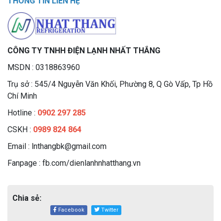
THÔNG TIN LIÊN HỆ
CÔNG TY TNHH ĐIỆN LẠNH NHẤT THẮNG
MSDN : 0318863960
Trụ sở : 545/4 Nguyễn Văn Khối, Phường 8, Q Gò Vấp, Tp Hồ
Chí Minh
Hotline :
0902 297 285
CSKH :
0989 824 864
Email : lnthangbk@gmail.com
Fanpage : fb.com/dienlanhnhatthang.vn
Chia sẻ:
Facebook
Twitter